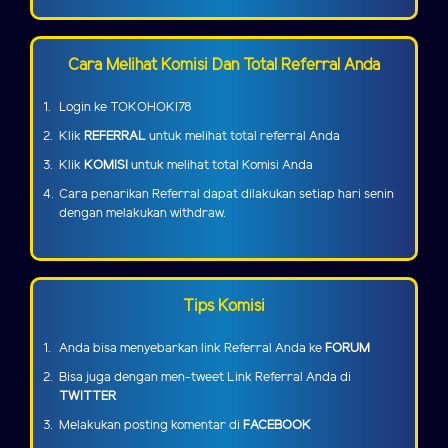
Cara Melihat Komisi Dan Total Referral Anda
1.
Login ke TOKOHOKI78
2.
Klik
REFERRAL
untuk melihat total referral Anda
3.
Klik
KOMISI
untuk melihat total Komisi Anda
4.
Cara penarikan Referral dapat dilakukan setiap hari senin
dengan melakukan withdraw.
Tips Komisi
1.
Anda bisa menyebarkan link Referral Anda ke
FORUM
2.
Bisa juga dengan men-tweet Link Referral Anda di
TWITTER
3.
Melakukan posting komentar di
FACEBOOK