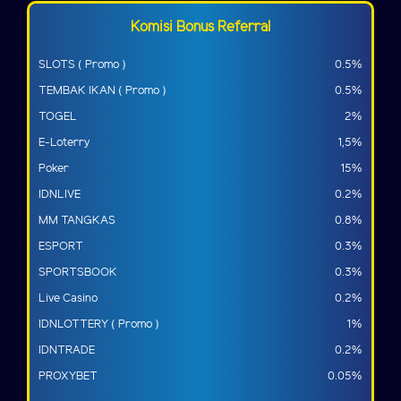
Komisi Bonus Referral
SLOTS ( Promo )
0.5%
TEMBAK IKAN ( Promo )
0.5%
TOGEL
2%
E-Loterry
1,5%
Poker
15%
IDNLIVE
0.2%
MM TANGKAS
0.8%
ESPORT
0.3%
SPORTSBOOK
0.3%
Live Casino
0.2%
IDNLOTTERY ( Promo )
1%
IDNTRADE
0.2%
PROXYBET
0.05%