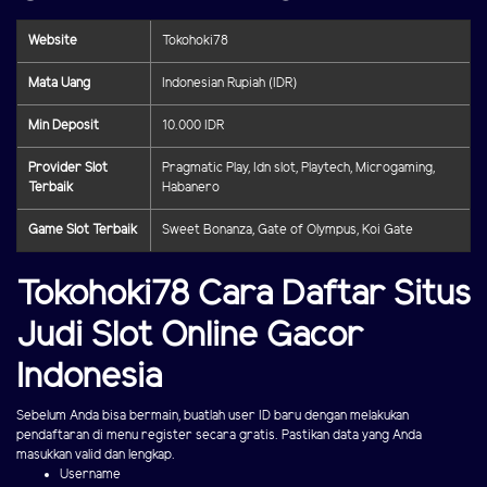
Website
Tokohoki78
Mata Uang
Indonesian Rupiah (IDR)
Min Deposit
10.000 IDR
Provider Slot
Pragmatic Play, Idn slot, Playtech, Microgaming,
Terbaik
Habanero
Game Slot Terbaik
Sweet Bonanza, Gate of Olympus, Koi Gate
Tokohoki78 Cara Daftar Situs
Judi Slot Online Gacor
Indonesia
Sebelum Anda bisa bermain, buatlah user ID baru dengan melakukan
pendaftaran di menu register secara gratis. Pastikan data yang Anda
masukkan valid dan lengkap.
Username