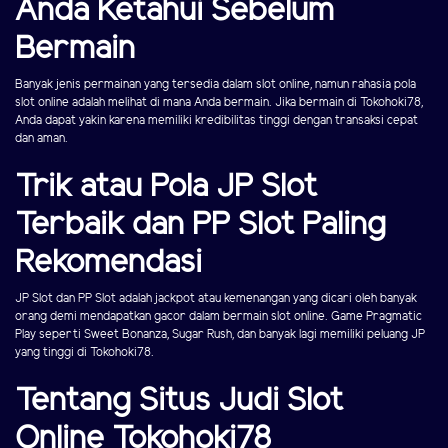
Anda Ketahui Sebelum
Bermain
Banyak jenis permainan yang tersedia dalam slot online, namun rahasia pola
slot online adalah melihat di mana Anda bermain. Jika bermain di Tokohoki78,
Anda dapat yakin karena memiliki kredibilitas tinggi dengan transaksi cepat
dan aman.
Trik atau Pola JP Slot
Terbaik dan PP Slot Paling
Rekomendasi
JP Slot dan PP Slot adalah jackpot atau kemenangan yang dicari oleh banyak
orang demi mendapatkan gacor dalam bermain slot online. Game Pragmatic
Play seperti Sweet Bonanza, Sugar Rush, dan banyak lagi memiliki peluang JP
yang tinggi di Tokohoki78.
Tentang Situs Judi Slot
Online Tokohoki78