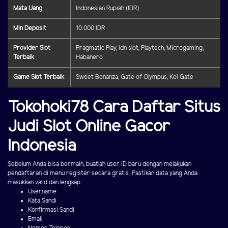
Mata Uang
Indonesian Rupiah (IDR)
Min Deposit
10.000 IDR
Provider Slot
Pragmatic Play, Idn slot, Playtech, Microgaming,
Terbaik
Habanero
Game Slot Terbaik
Sweet Bonanza, Gate of Olympus, Koi Gate
Tokohoki78 Cara Daftar Situs
Judi Slot Online Gacor
Indonesia
Sebelum Anda bisa bermain, buatlah user ID baru dengan melakukan
pendaftaran di menu register secara gratis. Pastikan data yang Anda
masukkan valid dan lengkap.
Username
Kata Sandi
Konfirmasi Sandi
Email