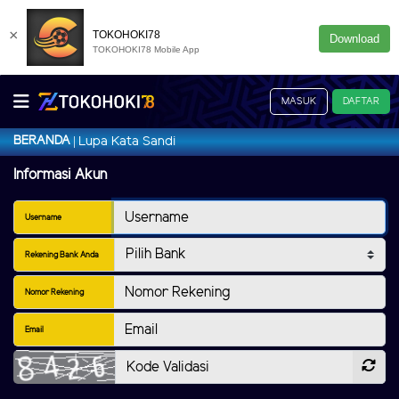
×
TOKOHOKI78
Download
TOKOHOKI78 Mobile App
MASUK
DAFTAR
BERANDA
Lupa Kata Sandi
Informasi Akun
Username
Rekening Bank Anda
Nomor Rekening
Email