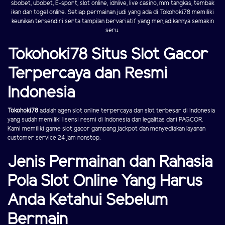
sbobet, ubobet, E-sport, slot online, idnlive, live casino, mm tangkas, tembak
ikan dan togel online. Setiap permainan judi yang ada di Tokohoki78 memiliki
keunikan tersendiri serta tampilan bervariatif yang menjadikannya semakin
seru.
Tokohoki78 Situs Slot Gacor
Terpercaya dan Resmi
Indonesia
Tokohoki78
adalah agen slot online terpercaya dan slot terbesar di Indonesia
yang sudah memiliki lisensi resmi di Indonesia dan legalitas dari PAGCOR.
Kami memiliki game slot gacor gampang jackpot dan menyediakan layanan
customer service 24 jam nonstop.
Jenis Permainan dan Rahasia
Pola Slot Online Yang Harus
Anda Ketahui Sebelum
Bermain